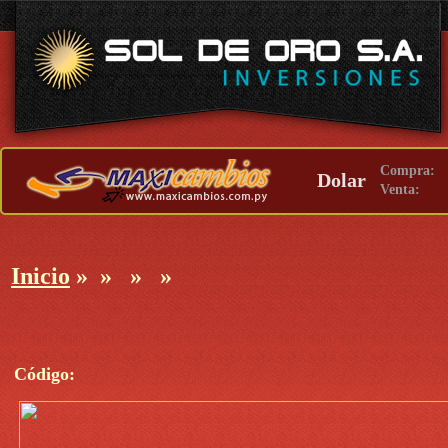
Compra:
Dolar
Venta:
Inicio
»
»
»
»
Código: