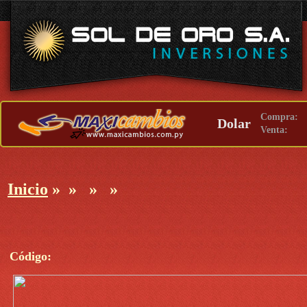
Compra:
Dolar
Venta:
Inicio
»
»
»
»
Código: