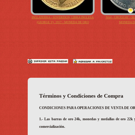
INGLATERRA - SOVEREIGN, LIBRA INGLESA
NA4 - URUGUAY - 50.
(GEORGE V), 1917 - MONEDA DE ORO
MONEDA D