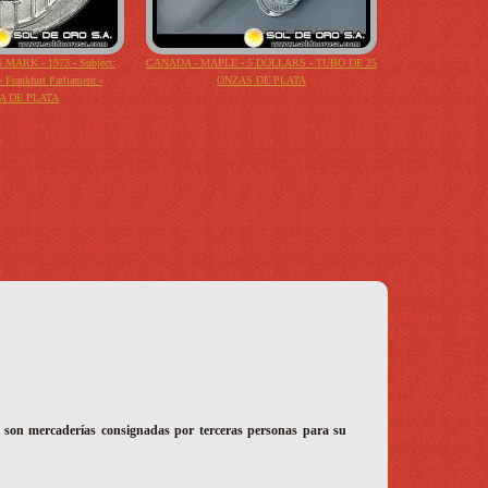
 MARK - 1973 - Subject:
CANADA - MAPLE - 5 DOLLARS - TUBO DE 25
 Frankfurt Parliament -
ONZAS DE PLATA
 DE PLATA