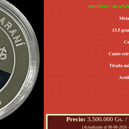
MOTIVO: "80 AN
Metal
13.5 gra
Ca
Canto est
Tirada má
Acuñ
Precio
:
3.500.000 Gs. /
(Actualizado al 08-08-2026 