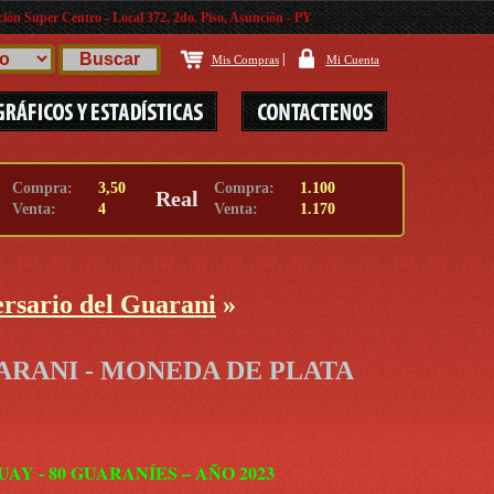
ión Super Centro - Local 372, 2do. Piso, Asunción - PY
|
Mis Compras
Mi Cuenta
Compra:
3,50
Compra:
1.100
Real
Venta:
4
Venta:
1.170
ersario del Guarani
»
GUARANI - MONEDA DE PLATA
Y - 80 GUARANÍES – AÑO 2023