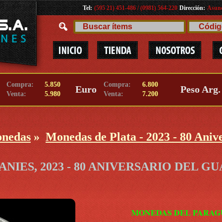
Tel:
(595 21) 451-486 / (0981) 564-220
Dirección:
Asunc
Compra:
5.850
Compra:
6.800
Euro
Peso Arg.
Venta:
5.980
Venta:
7.200
onedas
»
Monedas de Plata - 2023 - 80 Aniv
ANIES, 2023 - 80 ANIVERSARIO DEL 
MONEDAS DEL PARAGUA