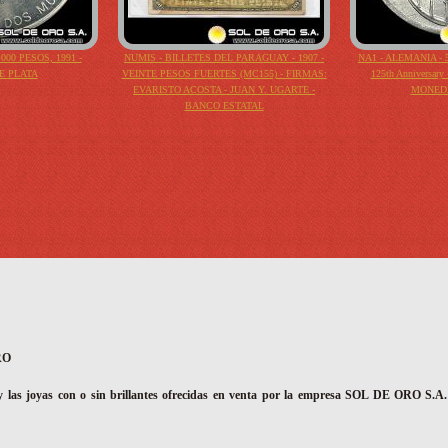
000 PESOS, 1991 -
NUMIS - BILLETES DEL PARAGUAY - 1907 -
NA1 - ALEMANIA - 5
E PLATA
VEINTE PESOS FUERTES (MC155) - FIRMAS:
125th Anniversary -
EVARISTO ACOSTA - JUAN Y. UGARTE -
MONEDA
BANCO ESTATAL