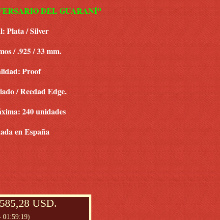
IVERSARIO DEL GUARANÍ"
: Plata / Silver
mos / .925 / 33 mm.
lidad: Proof
riado / Reedad Edge.
xima: 240 unidades
ada en España
 585,28 USD.
- 01:59:19)