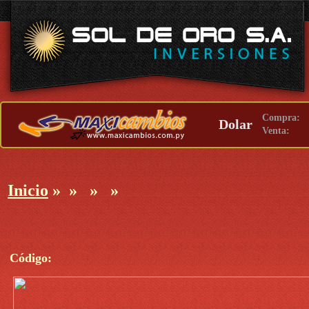
Compra:
Dolar
Venta:
Inicio
»
»
»
»
Código: