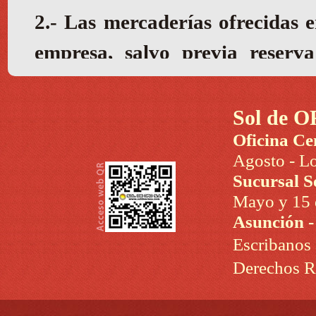
Sol de O
Oficina Ce
Agosto - Lo
Sucursal S
Mayo y 15 d
Asunción 
Escribanos
Derechos R