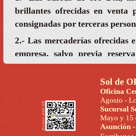
Sol de O
Oficina Ce
Agosto - Lo
Sucursal S
Mayo y 15 d
Asunción 