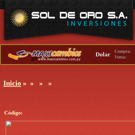
Compra:
Dolar
Venta:
Inicio
»
»
»
»
Código: