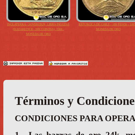
INGLATERRA - SOVEREIGN, LIBRA INGLESA
REPUBLICA DE CHILE - 100 PESOS - 1947
(ELIZABETH II - SIN CORONA), 1966 -
MONEDA DE ORO
MONEDA DE ORO