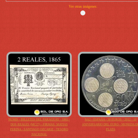
Ver otras imágenes:
NUMIS - BILLETES DEL PARAGUAY - 1865 -
NA2 - ESPAÃA - 30 EUROS - 2012 - 10
DOS REALES (MC27) - FIRMAS: MATIAS
ANIVERSARIO DEL EURO - MONEDA D
PERINA - SANTIAGO OZCARIZ - TESORO
PLATA
NACIONAL