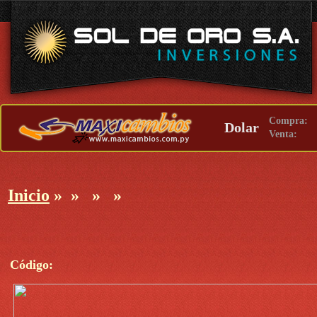
Compra:
Dolar
Venta:
Inicio
»
»
»
»
Código: