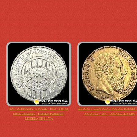
NA1 - ALEMANIA - 5 MARK - 1973 - Subject:
BELGICA - LEOPOLD II ROI DES BELGES -
125th Anniversary - Frankfurt Parliament -
FRANCOS - 1877 - MONEDA DE ORO
MONEDA DE PLATA