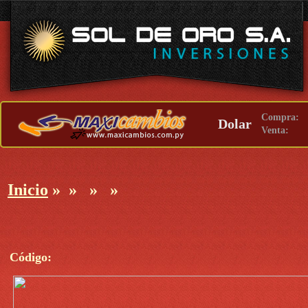
Compra:
Dolar
Venta:
Inicio
»
»
»
»
Código: