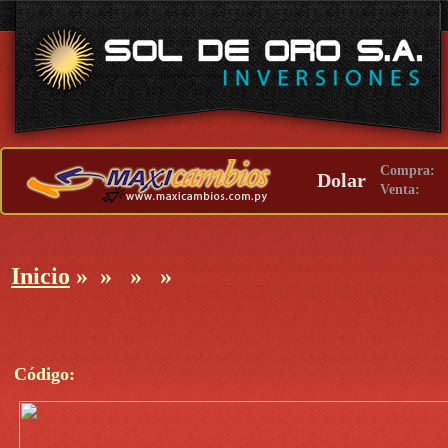
Compra:
Dolar
Venta:
Inicio
»
»
»
»
Código: