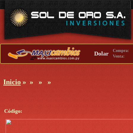
Compra:
Dolar
Venta:
Inicio
»
»
»
»
Código: