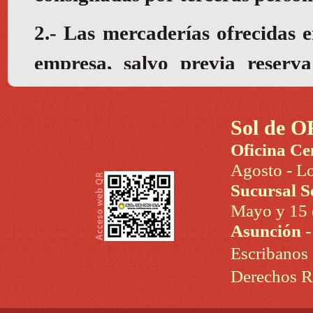
Sol de O
Oficina Ce
Agosto - Lo
Sucursal S
Mayo y 15 d
Asunción 
Escribanos
Derechos R