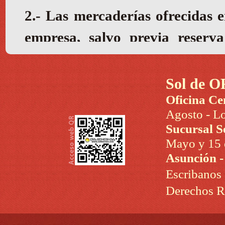
Sol de O
Oficina Ce
Agosto - Lo
Sucursal S
Mayo y 15 d
Asunción 
Escribanos
Derechos R