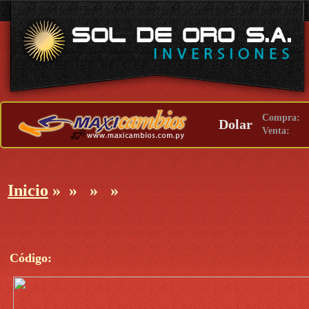
Compra:
Dolar
Venta:
Inicio
»
»
»
»
Código: