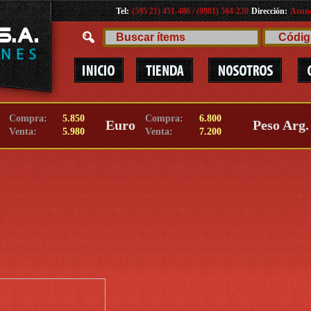
Tel:
(595 21) 451-486 / (0981) 564-220
Dirección:
Asunc
Compra:
5.850
Compra:
6.800
Euro
Peso Arg.
Venta:
5.980
Venta:
7.200