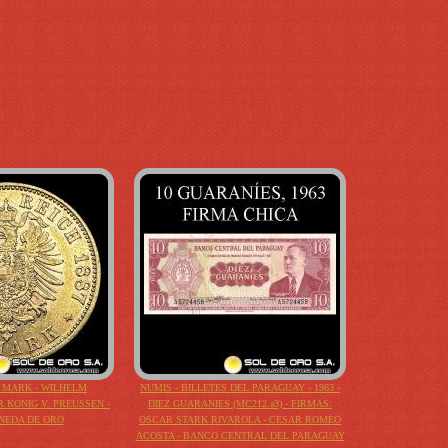
0 MARK - WILHELM
NUMIS - BILLETES DEL PARAGUAY - 1963 -
 KONIG V. PREUSSEN -
DIEZ GUARANIES (MC212.a3) - FIRMAS:
ONEDA DE ORO
OSCAR STARK RIVAROLA - CESAR ROMEO
ACOSTA - BANCO CENTRAL DEL PARAGUAY