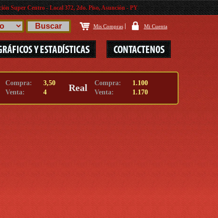
ión Super Centro - Local 372, 2do. Piso, Asunción - PY
|
Mis Compras
Mi Cuenta
Compra:
3,50
Compra:
1.100
Real
Venta:
4
Venta:
1.170