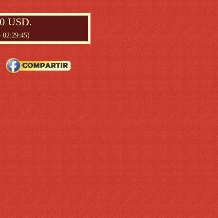
00 USD.
- 02:29:45)