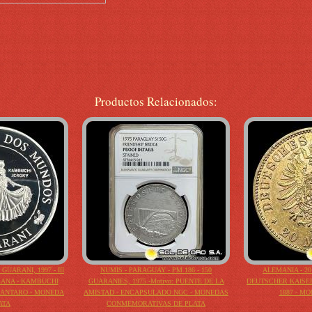
Productos Relacionados:
GUARANI, 1997 - III
NUMIS - PARAGUAY - PM 186 - 150
ALEMANIA - 2
CANA - KAMBUCHI
GUARANIES, 1975 -Motivo: PUENTE DE LA
DEUTSCHER KAISER
 CANTARO - MONEDA
AMISTAD - ENCAPSULADO NGC - MONEDAS
1887 - M
ATA
CONMEMORATIVAS DE PLATA