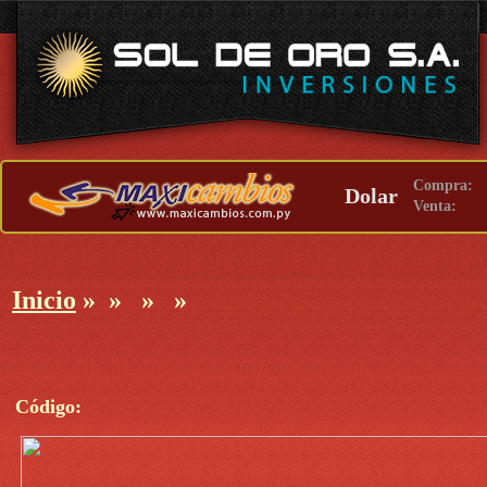
Compra:
Dolar
Venta:
Inicio
»
»
»
»
Código: