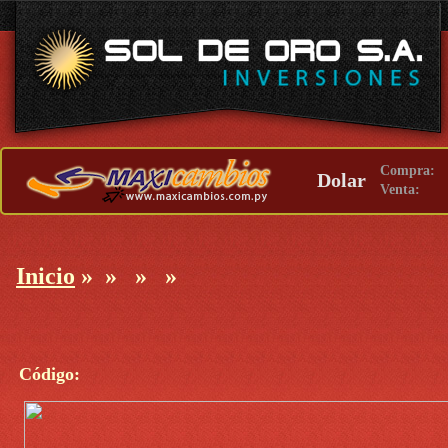
Compra:
Dolar
Venta:
Inicio
»
»
»
»
Código: