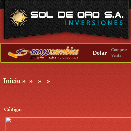
Compra:
Dolar
Venta:
Inicio
»
»
»
»
Código: