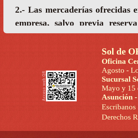
Sol de O
Oficina Ce
Agosto - Lo
Sucursal S
Mayo y 15 d
Asunción 
Escribanos
Derechos R