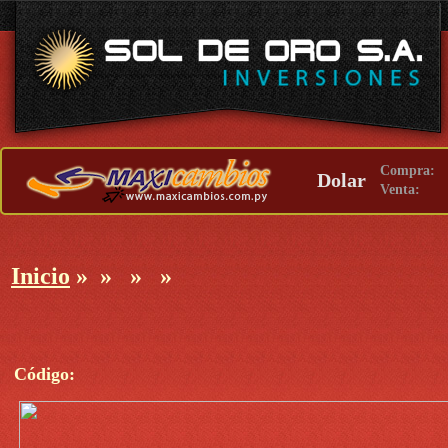
Compra:
Dolar
Venta:
Inicio
»
»
»
»
Código: