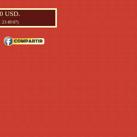
00 USD.
- 23:49:07)