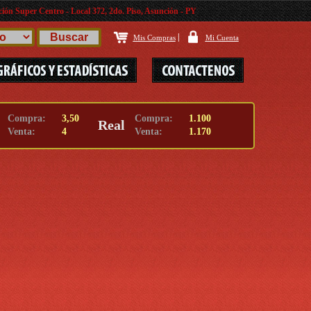
ión Super Centro - Local 372, 2do. Piso, Asunción - PY
|
Mis Compras
Mi Cuenta
Compra:
3,50
Compra:
1.100
Real
Venta:
4
Venta:
1.170