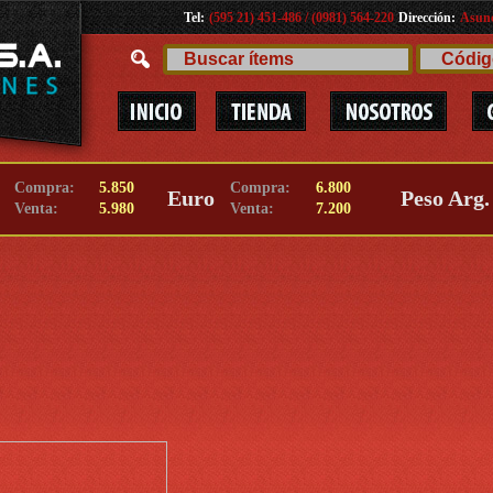
Tel:
(595 21) 451-486 / (0981) 564-220
Dirección:
Asunc
Compra:
5.850
Compra:
6.800
Euro
Peso Arg.
Venta:
5.980
Venta:
7.200