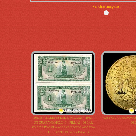
Ver otras imágenes:
NUMIS - BILLETES DEL PARAGUAY - 1952 -
AUSTRIA - 10 CORONAS
UN GUARANI (MC203.f) - FIRMAS: OSCAR
OR
STARK RIVAROLA - CESAR ROMEO ACOSTA -
BILLETES CORRELATIVOS - BANCO