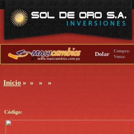
Compra:
Dolar
Venta:
Inicio
»
»
»
»
Código: