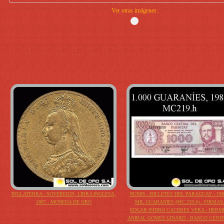
Ver otras imágenes:
INGLATERRA - SOVEREIGN, LIBRA INGLESA,
NUMIS - BILLETES DEL PARAGUAY - 198
1887 - MONEDA DE ORO
MIL GUARANIES (MC 219.h) - FIRMAS
EDGAR ISIDRO CACERES VERA - HERM
ANIBAL GOMEZ GINARD - BANCO CENT