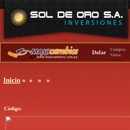
Compra:
Dolar
Venta:
Inicio
»
»
»
»
Código: