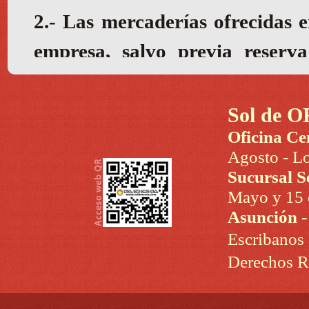
Sol de O
Oficina Ce
Agosto - Lo
Sucursal S
Mayo y 15 d
Asunción 
Escribanos
Derechos R