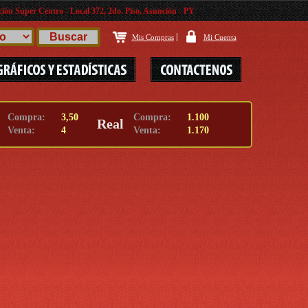
ión Super Centro - Local 372, 2do. Piso, Asunción - PY
|
Mis Compras
Mi Cuenta
Compra:
3,50
Compra:
1.100
Real
Venta:
4
Venta:
1.170