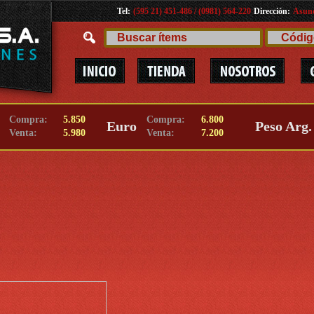
Tel:
(595 21) 451-486 / (0981) 564-220
Dirección:
Asunc
Compra:
5.850
Compra:
6.800
Euro
Peso Arg.
Venta:
5.980
Venta:
7.200