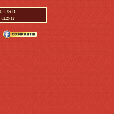
00 USD.
- 02:26:12)