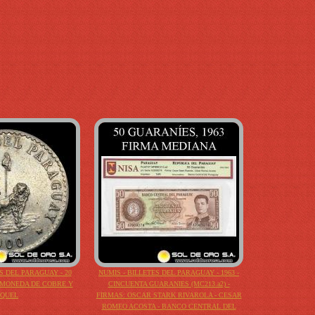
 DEL PARAGUAY - 20
NUMIS - BILLETES DEL PARAGUAY - 1963 -
- MONEDA DE COBRE Y
CINCUENTA GUARANIES (MC213.a2) -
IQUEL
FIRMAS: OSCAR STARK RIVAROLA - CESAR
ROMEO ACOSTA - BANCO CENTRAL DEL