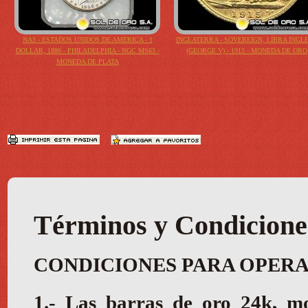
NA3 - ESTADOS UNIDOS DE AMERICA - 1
INGLATERRA - SOVEREIGN, LIBRA INGL
DOLLAR, 1886 - PHILADELPHIA - NGC MS63 -
(GEORGE V) - 1915 - MONEDA DE ORO
MONEDA DE PLATA