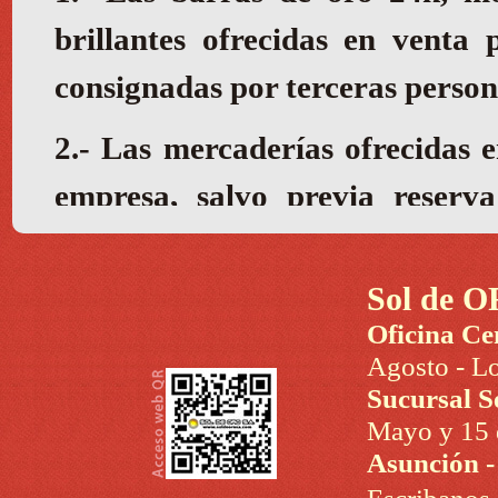
Sol de O
Oficina Ce
Agosto - Lo
Sucursal S
Mayo y 15 d
Asunción 