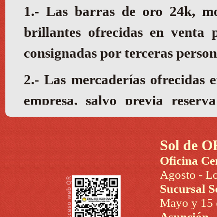
Sol de O
Oficina Ce
Agosto - Lo
Sucursal S
Mayo y 15 d
Asunción 