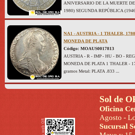
ANIVERSARIO DE LA MUERTE DE 
1980) SEGUNDA REPÚBLICA (1946-20
NA1 - AUSTRIA - 1 THALER, 1780
MONEDA DE PLATA
Código: MOAUS0017813
AUSTRIA - R - IMP - HU - BO - REG
MONEDA DE PLATA 1 THALER - 178
gramos Metal: PLATA .833 ...
Sol de O
Oficina Ce
Agosto - Lo
Sucursal S
Mayo y 15 d