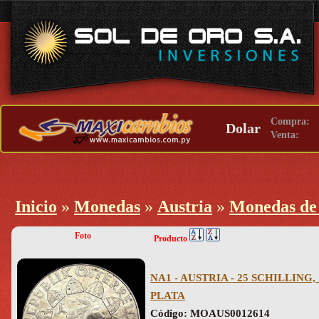
Compra:
Dolar
Venta:
Inicio
»
Monedas
»
Austria
»
Monedas de 
Foto
Producto
NA1 - AUSTRIA - 25 SCHILLING,
PLATA
Código: MOAUS0012614