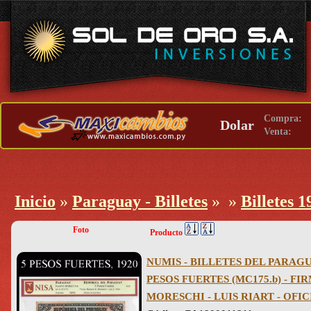
Compra:
Dolar
Venta:
Inicio
»
Paraguay - Billetes
»
»
Billetes 1
Foto
Producto
NUMIS - BILLETES DEL PARAGUA
PESOS FUERTES (MC175.b) - F
MORESCHI - LUIS RIART - OFI