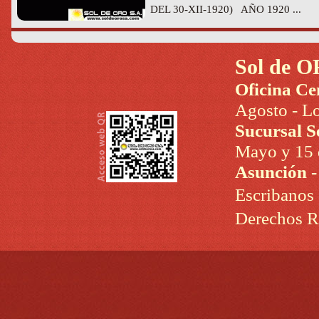
DEL 30-XII-1920) AÑO 1920 ...
Sol de O
Oficina Ce
Agosto - Lo
Sucursal S
Mayo y 15 d
Asunción 
Escribanos
Derechos R