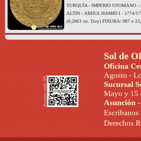
TURQUÍA - IMPERIO OTOMANO - 
ALTIN - ABDUL HAMID I - 1774/178
(0,2861 oz. Troy) FINURA: 987 o 23,8
Sol de O
Oficina Ce
Agosto - Lo
Sucursal S
Mayo y 15 d
Asunción 
Escribanos
Derechos R