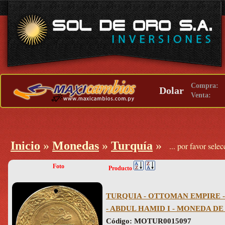
Compra:
Dolar
Venta:
Inicio
»
Monedas
»
Turquía
»
... por favor sel
Foto
Producto
TURQUIA - OTTOMAN EMPIRE - 2 
- ABDUL HAMID I - MONEDA D
Código: MOTUR0015097