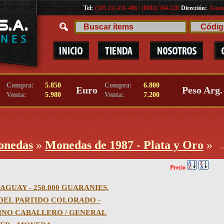
Tel:
(595 21) 451-486 / (0981) 564-220
Dirección:
Asunc
Compra:
5.850
Compra:
6.800
Euro
Peso Arg.
Venta:
5.980
Venta:
7.200
onedas
»
Monedas de 1987 - Plata y Oro
»
.
Precio
AGUAY - 250.000 GUARANIES,
 DEL PARTIDO COLORADO -
NO CABALLERO / GENERAL