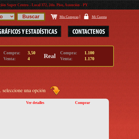
ión Super Centro - Local 372, 2do. Piso, Asunción - PY
|
Mis Compras
Mi Cuenta
Compra:
3,50
Compra:
1.100
Real
Venta:
4
Venta:
1.170
.. seleccione una opción
Ver detalles
Comprar