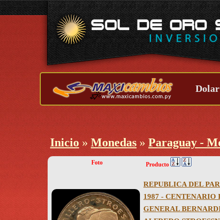
Dolar
Inicio
»
Monedas
»
Paraguay - M
Foto
Producto
REPUBLICA DEL PAR
1987 - CENTENARIO
GENERAL BERNARDI