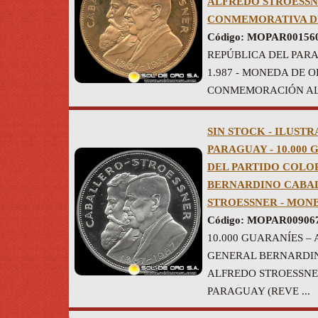
ALFREDO STROESSN
CONMEMORATIVA D
Código: MOPAR00156
REPÚBLICA DEL PARA
1.987 - MONEDA DE
CONMEMORACIÓN AL 
SIN STOCK - ILUSTR
PARAGUAY - 10.000 
DEL PARTIDO COLOR
BERNARDINO CABAL
STROESSNER - MON
Código: MOPAR00906
10.000 GUARANÍES – 
GENERAL BERNARDIN
ALFREDO STROESSNE
PARAGUAY (REVE ...